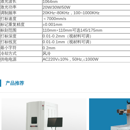
激光波长
1064nm
激光功率
20W/30W/50W
20KHz~80KHz
100~1000KHz
调制频率
，
7000mm/s
打标速度
＜
0.001mm
标记重复精度
±
110mm
110mm
145/175mm
标刻范围
×
可选
0.01-0.2mm
打标深度
（视材料可调）
0.01-0.1mm
打标线宽
（视材料可调）
最小字符
0.2mm
冷却方式
风冷
AC220V
10%
50Hz,
1000W
供电电源
±
，
≤
产品推荐